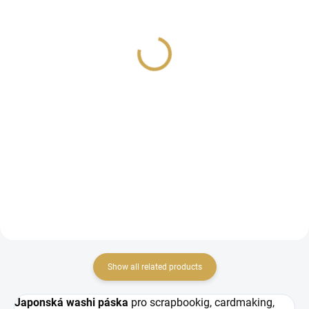
Washi páska - Z LESA /
Washi páska - Z LESA /
Lišky
Stromy
2,85 €
2,85 €
2,36 € excl. VAT
2,36 € excl. VAT
ADD TO CART
ADD TO CART
Washi páska z kolekce Z
Washi páska z kolekce Z
LESA
LESA
Show all related products
Japonská washi páska
pro scrapbookig, cardmaking,