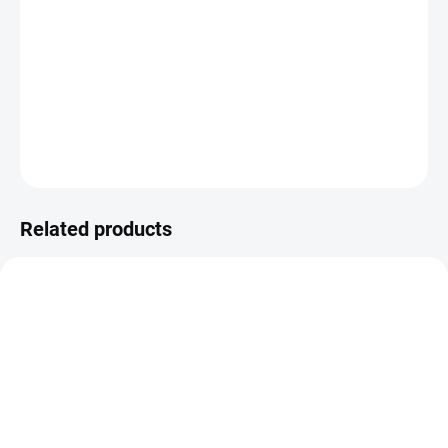
−
+
ADD TO CART
Washi páska z kolekce Z LESA
DETAILED INFORMATION
ASK
WATCH
Related products
IN STOCK
IN STOCK
(>10 PCS)
(>10 PCS)