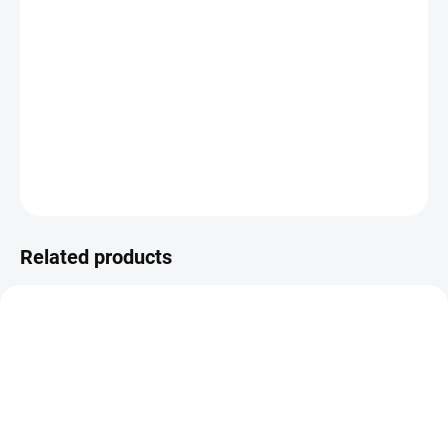
−
+
ADD TO CART
Washi páska z kolekce MALOVANÁ.
DETAILED INFORMATION
ASK
WATCH
Related products