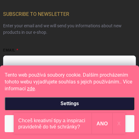
SUBSCRIBE TO NEWSLETTER
Enter your email and we will send you informations about new
products in our e-shop.
EMAIL
Tento web používá soubory cookie. Dalším procházením
Vložením e-mailu souhlasíte s
podmínkami ochrany osobních údajů
tohoto webu vyjadřujete souhlas s jejich používáním.. Více
informací
zde
.
Subscribe
Settings
Chceš kreativní tipy a inspiraci
Copyright 2026
Papero amo
. All rights reserved.
Reject
Accept
ANO
X
pravidelně do tvé schránky?
Created by Shoptet