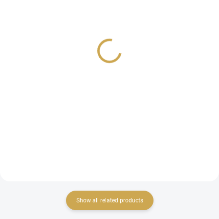
IN STOCK
IN STOCK
(>10 PCS)
(>10 PCS)
Washi páska -
Washi páska -
MALOVANÁ / Cukroví
MALOVANÁ / Domečky
2,85 €
2,85 €
2,36 € excl. VAT
2,36 € excl. VAT
ADD TO CART
ADD TO CART
Washi páska z kolekce
Washi páska z kolekce
MALOVANÁ.
MALOVANÁ.
Show all related products