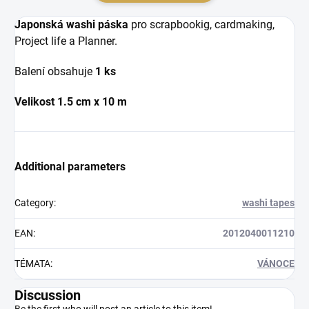
Japonská washi páska
pro scrapbookig, cardmaking,
Project life a Planner.
Balení obsahuje
1 ks
Velikost 1.5 cm x 10 m
Additional parameters
Category
:
washi tapes
EAN
:
2012040011210
TÉMATA
:
VÁNOCE
Discussion
Be the first who will post an article to this item!