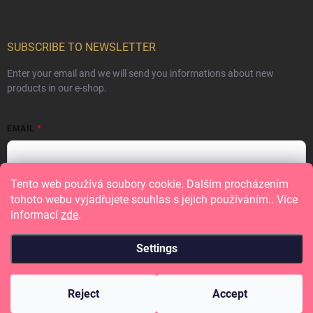
SUBSCRIBE TO NEWSLETTER
Enter your email and we will send you informations about new
products in our e-shop.
EMAIL
Tento web používá soubory cookie. Dalším procházením
Vložením e-mailu souhlasíte s
podmínkami ochrany osobních údajů
tohoto webu vyjadřujete souhlas s jejich používáním.. Více
informací
zde
.
Subscribe
Settings
Copyright 2026
Papero amo
. All rights reserved.
Reject
Accept
Created by Shoptet