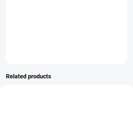
−
+
ADD TO CART
Washi páska z kolekce ČESKÉ VÁNOCE.
DETAILED INFORMATION
ASK
WATCH
Related products