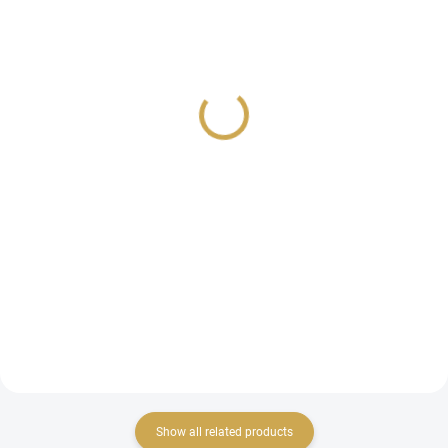
IN STOCK
IN STOCK
(>10 PCS)
(>10 PCS)
Washi páska - ČESKÉ
Washi páska - ČESKÉ
VÁNOCE / Nápisy
VÁNOCE / Perníčky
2,84 €
2,84 €
2,35 € excl. VAT
2,35 € excl. VAT
ADD TO CART
ADD TO CART
Washi páska z kolekce
Washi páska z kolekce
ČESKÉ VÁNOCE.
ČESKÉ VÁNOCE.
Show all related products