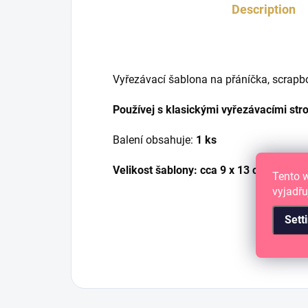
Description
Vyřezávací šablona na přáníčka, scrapbo
Používej s klasickými vyřezávacími stro
Balení obsahuje:
1 ks
Velikost šablony: cca 9 x 13 cm
Tento 
vyjadřu
Sett