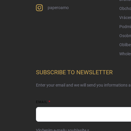
paperoamo
Obcho
Vrácen
Podmí
Osobn
Oblíbe
Whole
SUBSCRIBE TO NEWSLETTER
Enter your email and we will send you informations 
EMAIL
Vložením e-mailu souhlasíte s
podmínkami ochrany o