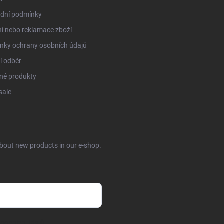
dní podmínky
í nebo reklamace zboží
nky ochrany osobních údajů
í odběr
né produkty
sale
about new products in our e-shop.
sobních údajů