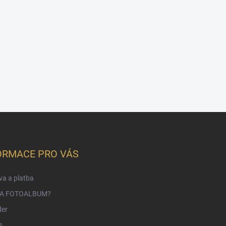
ORMACE PRO VÁS
a a platba
NA FOTOALBUM?
der
s