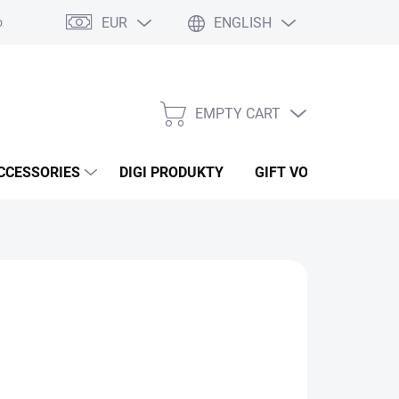
EUR
ENGLISH
ží
Podmínky ochrany osobních údajů
Osobní odběr
Oblíben
EMPTY CART
SHOPPING
CART
CCESSORIES
DIGI PRODUKTY
GIFT VOUCHERS