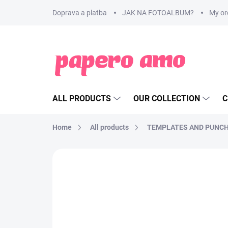
Skip
Doprava a platba
JAK NA FOTOALBUM?
My or
to
content
ALL PRODUCTS
OUR COLLECTION
C
Home
All products
TEMPLATES AND PUNC
BRAND:
PINKFRESH STUDIO