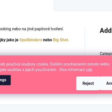
oking nebo na jiné papírové tvoření.
Add
jky jako je
Spellbinders
nebo
Big Shot.
Catego
web používá soubory cookie. Dalším procházením tohoto webu
EAN
:
jete souhlas s jejich používáním.. Více informací
zde
.
ings
TÉMA
Reject
Ac