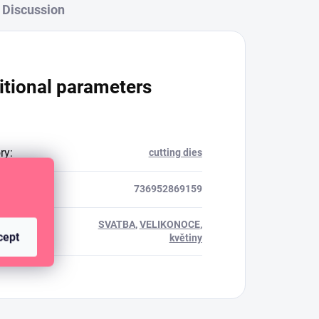
Discussion
itional parameters
ry
:
cutting dies
736952869159
SVATBA
,
VELIKONOCE
,
TA
:
cept
květiny