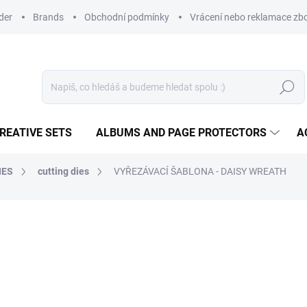
der
Brands
Obchodní podmínky
Vrácení nebo reklamace zbo
Search
REATIVE SETS
ALBUMS AND PAGE PROTECTORS
A
HES
cutting dies
VYŘEZÁVACÍ ŠABLONA - DAISY WREATH
14,42 €
11,92 € excl. VAT
Measure
IN STOCK
(2 PCS)
price: