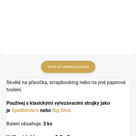
Plastic template
Papírové samolepky.
Show all related products
Skvělá na přáníčka, scrapbooking nebo na jiné papírové
tvoření.
Používej s klasickými vyřezávacími strojky jako
je
Spellbinders
nebo
Big Shot.
Balení obsahuje:
3 ks