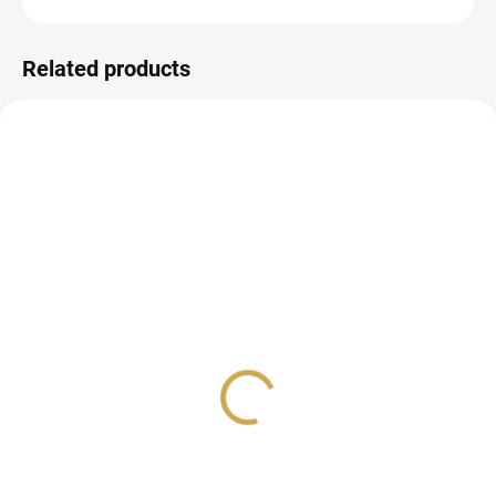
ASK
WATCH
Related products
IN STOCK
IN STOCK
(4 PCS)
(4 PCS)
Papírové samolepky -
PLASTIC TEMPLATE -
Bonjour l'été / Velké
Bonjour l'été - Mandala
3,67 €
7,38 €
3,03 € excl. VAT
6,10 € excl. VAT
ADD TO CART
ADD TO CART