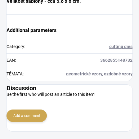
Velikost šablony - cca 5.8 x 8 cm.
Additional parameters
Category
:
cutting dies
EAN
:
3662855148732
TÉMATA
:
geometrické vzory
,
ozdobné vzory
Discussion
Be the first who will post an article to this item!
Add a comment