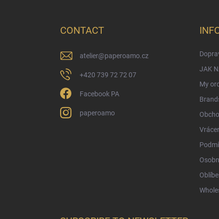
o
o
t
CONTACT
INF
e
r
Doprav
atelier
@
paperoamo.cz
JAK 
+420 739 72 72 07
My or
Facebook PA
Brand
paperoamo
Obcho
Vrácen
Podmí
Osobn
Oblíbe
Whole