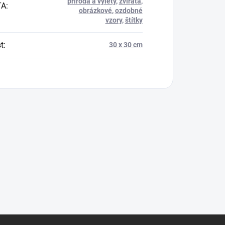
příroda a výlety
,
zvířata
,
TA
:
obrázkové
,
ozdobné
vzory
,
štítky
t
:
30 x 30 cm