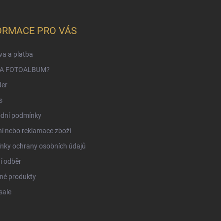
ORMACE PRO VÁS
a a platba
NA FOTOALBUM?
der
s
dní podmínky
í nebo reklamace zboží
nky ochrany osobních údajů
í odběr
né produkty
sale