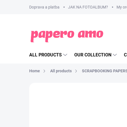
Skip
Doprava a platba
JAK NA FOTOALBUM?
My or
to
content
ALL PRODUCTS
OUR COLLECTION
C
Home
All products
SCRAPBOOKING PAPER
BRAND:
SIMPLE STORIES