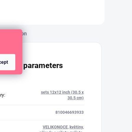
Discussion
cept
itional parameters
sets 12x12 inch (30.5 x
ry
:
30.5 cm)
810046693933
VELIKONOCE
,
květiny
,