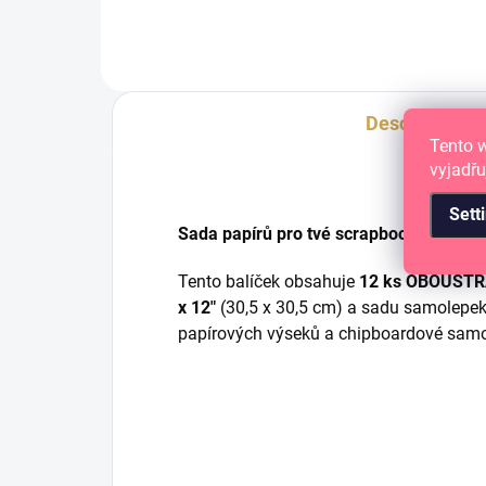
30.
Description
Tento 
vyjadřu
Sett
Sada papírů pro tvé scrapbook album, p
Tento balíček obsahuje
12 ks OBOUSTRA
x 12"
(30,5 x 30,5 cm) a sadu samolepek s
papírových výseků a chipboardové samol