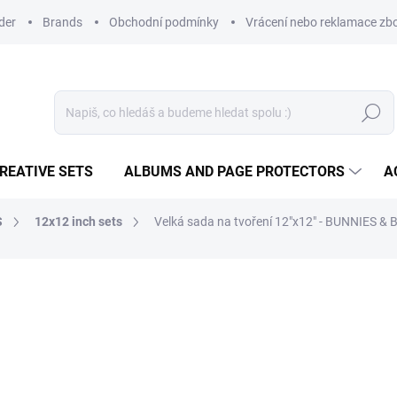
der
Brands
Obchodní podmínky
Vrácení nebo reklamace zbo
Search
REATIVE SETS
ALBUMS AND PAGE PROTECTORS
A
S
12x12 inch sets
Velká sada na tvoření 12"x12" - BUNNIES 
28,87 €
23,86 € excl. VAT
Measure
NA DOTAZ
price: