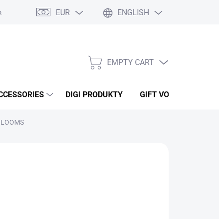
EUR
ENGLISH
ží
Podmínky ochrany osobních údajů
Osobní odběr
Oblíben
EMPTY CART
SHOPPING
CART
CCESSORIES
DIGI PRODUKTY
GIFT VOUCHERS
& BLOOMS