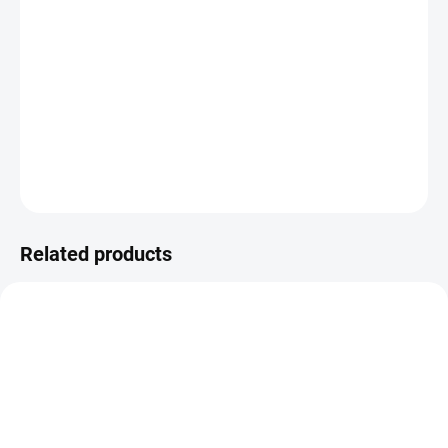
−
+
ADD TO CART
černý fix
DETAILED INFORMATION
ASK
WATCH
Related products