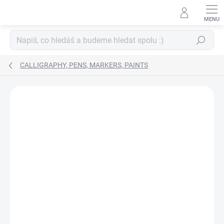
Skip
to
content
Search
CALLIGRAPHY, PENS, MARKERS, PAINTS
BRAND:
TOMBOW