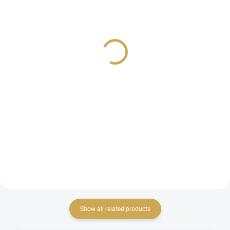
IN STOCK
IN STOCK
(3 PCS)
(4 PCS)
TOMBOW - MONO
TOMBOW - MONO
Drawing Pen - 0.1mm
Drawing Pen - 0.3mm
Tip
Tip
3,14 €
3,14 €
2,60 € excl. VAT
2,60 € excl. VAT
ADD TO CART
ADD TO CART
černý fix
černý fix
Show all related products