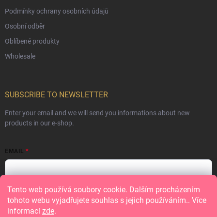
Podmínky ochrany osobních údajů
Osobní odběr
Oblíbené produkty
Wholesale
SUBSCRIBE TO NEWSLETTER
Enter your email and we will send you informations about new
products in our e-shop.
EMAIL
Tento web používá soubory cookie. Dalším procházením
Vložením e-mailu souhlasíte s
podmínkami ochrany osobních údajů
tohoto webu vyjadřujete souhlas s jejich používáním.. Více
informací
zde
.
Subscribe