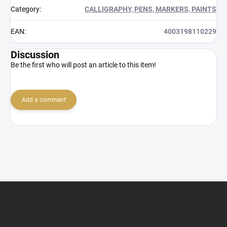
Category
:
CALLIGRAPHY, PENS, MARKERS, PAINTS
EAN
:
4003198110229
Discussion
Be the first who will post an article to this item!
Add a comment
F
o
o
t