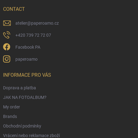
e
r
CONTACT
atelier
@
paperoamo.cz
+420 739 72 72 07
Facebook PA
paperoamo
INFORMACE PRO VÁS
Doprava a platba
JAK NA FOTOALBUM?
My order
Brands
Obchodní podmínky
Vrácení nebo reklamace zboží