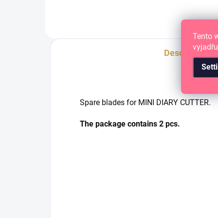
Tento 
vyjadřu
Description
Sett
Spare blades for MINI DIARY CUTTER.
The package contains 2 pcs.