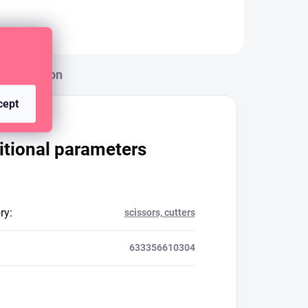
Discussion
cept
itional parameters
ry
:
scissors, cutters
633356610304