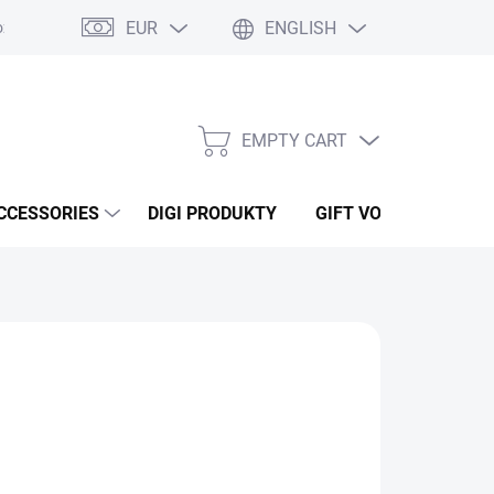
EUR
ENGLISH
ží
Podmínky ochrany osobních údajů
Osobní odběr
Oblíben
EMPTY CART
SHOPPING
CART
CCESSORIES
DIGI PRODUKTY
GIFT VOUCHERS