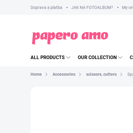
Skip
Doprava a platba
JAK NA FOTOALBUM?
My or
to
content
ALL PRODUCTS
OUR COLLECTION
C
Home
Accessories
scissors, cutters
Sp
BRAND:
WE R MEMORY KEEPERS