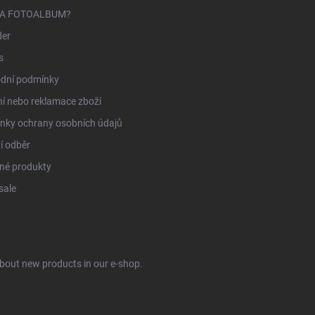
NA FOTOALBUM?
der
s
dní podmínky
í nebo reklamace zboží
nky ochrany osobních údajů
í odběr
né produkty
sale
about new products in our e-shop.