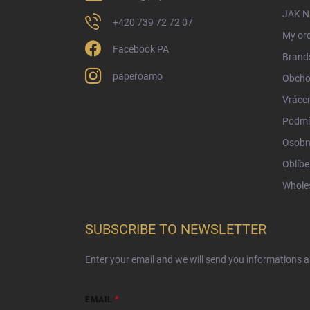
JAK 
+420 739 72 72 07
My or
Facebook PA
Brand
paperoamo
Obcho
Vrácen
Podmí
Osobn
Oblíbe
Whole
SUBSCRIBE TO NEWSLETTER
Enter your email and we will send you informations 
EMAIL