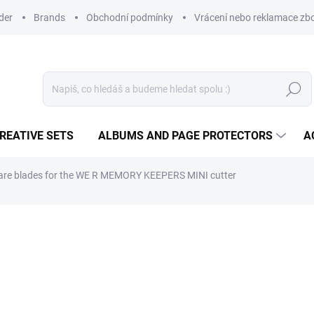
der
Brands
Obchodní podmínky
Vrácení nebo reklamace zbo
Search
REATIVE SETS
ALBUMS AND PAGE PROTECTORS
A
are blades for the WE R MEMORY KEEPERS MINI cutter
7,81 €
6,45 € excl. VAT
Measure
IN STOCK
(3 PCS)
price: