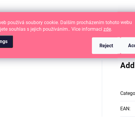
web používá soubory cookie. Dalším procházením tohoto webu
jete souhlas s jejich používáním.. Více informací
zde
.
ings
Reject
Ac
Add
Catego
EAN
: