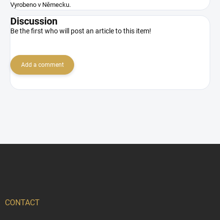
Vyrobeno v Německu.
Discussion
Be the first who will post an article to this item!
Add a comment
F
o
o
t
e
r
CONTACT