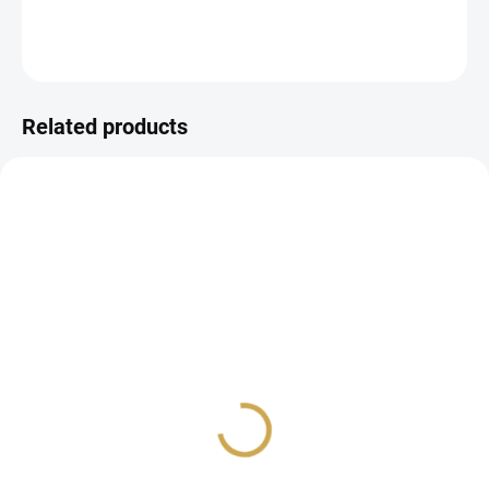
DETAILED INFORMATION
ASK
WATCH
Related products
NEW
IN STOCK
IN STOCK
(4 PCS)
(4 PCS)
Sada konopných šnůrek
Šňůrka bavlněná 10 m /
Natural
4,08 €
1,85 €
3,37 € excl. VAT
1,53 € excl. VAT
ADD TO CART