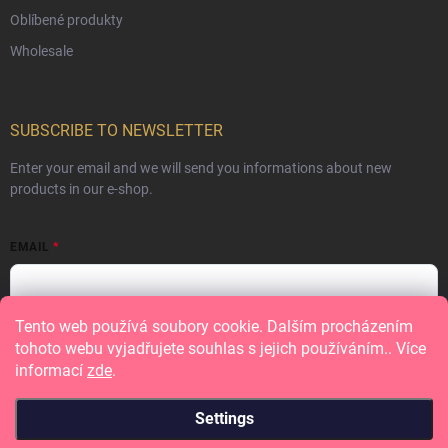
Oblíbené produkty
Wholesale
SUBSCRIBE TO NEWSLETTER
Enter your email and we will send you informations about new
products in our e-shop.
EMAIL
Tento web používá soubory cookie. Dalším procházením
Vložením e-mailu souhlasíte s
podmínkami ochrany osobních údajů
tohoto webu vyjadřujete souhlas s jejich používáním.. Více
informací
zde
.
Subscribe
Settings