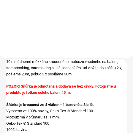
ADD TO CART
kroucený motouz GARN & MEHR
10 m nádherně měkkého krouceného motouzu vhodného na balení,
scrapbooking, cardmaking a jiné zdobení. Pokud vložíte do košíku 2 x,
pošleme 20m, pokud 3 x posíláme 30m.
POZOR! Šňůrka je odmotaná a dodává se bez cívky. Fotografie u
produktu je fotkou celého balení 45 m.
Šňůrka je kroucená ze 4 vláken - 1 barevné a 3 bílé.
Vyrobeno ze 100% bavlny, Oeko-Tex ® Standard 100
Motouz má v průmaru asi 1 mm.
Oeko-Tex ® Standard 100
100% bavlna