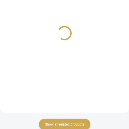
NA DOTAZ
IN STOCK
(1 PCS)
KROUŽKOVÉ ALBUM -
KROUŽKOVÉ ALBUM -
Maxi Mucho / BLACK s
Mini Mucho / BLACK s
krémovými listy
černými listy
45,29 €
27,16 €
37,43 € excl. VAT
22,45 € excl. VAT
Detail
ADD TO CART
Velké album se
Album se spirálovým
spirálovým hřbetem a
hřbetem s černými listy.
krémovými listy.
Show all related products