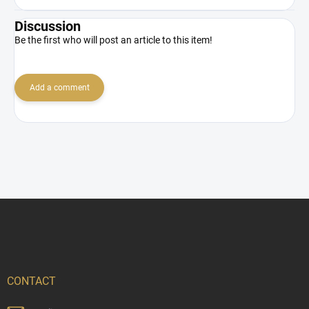
Discussion
Be the first who will post an article to this item!
Add a comment
F
o
o
t
e
r
CONTACT