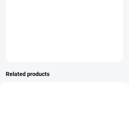
−
+
ADD TO CART
Self-adhesive photo corners for an album.
DETAILED INFORMATION
ASK
WATCH
Related products