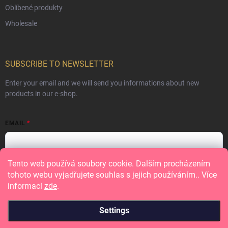
Oblíbené produkty
Wholesale
SUBSCRIBE TO NEWSLETTER
Enter your email and we will send you informations about new
products in our e-shop.
EMAIL
Tento web používá soubory cookie. Dalším procházením
Vložením e-mailu souhlasíte s
podmínkami ochrany osobních údajů
tohoto webu vyjadřujete souhlas s jejich používáním.. Více
informací
zde
.
Subscribe
Settings