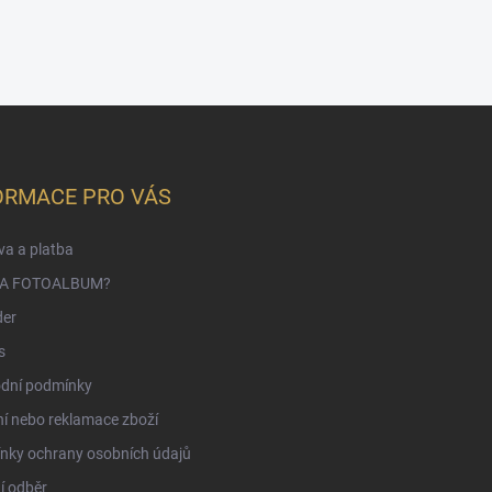
ORMACE PRO VÁS
a a platba
NA FOTOALBUM?
der
s
dní podmínky
í nebo reklamace zboží
nky ochrany osobních údajů
í odběr