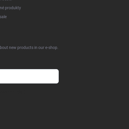
né produkty
sale
about new products in our e-shop.
sobních údajů