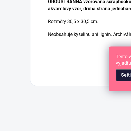
OBOUSTRANNÁ vzorovaná scrapbooková 
akvarelový vzor, druhá strana jednoba
Rozměry 30,5 x 30,5 cm.
Neobsahuje kyselinu ani lignin. Archiváln
Tento 
vyjadřu
Sett