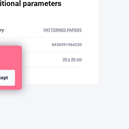
itional parameters
ry
:
PATTERNED PAPERS
8436591964230
t
:
30 x 30 cm
cept