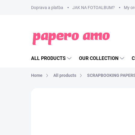
Skip
Doprava a platba
JAK NA FOTOALBUM?
My or
to
content
ALL PRODUCTS
OUR COLLECTION
C
Home
All products
SCRAPBOOKING PAPER
BRAND:
MINTÓPIA