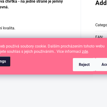
čtvrtka - na jedné straně je jemný
Add
revná.
Catego
í kvalita.
EAN
:
web používá soubory cookie. Dalším procházením tohoto webu
Velikos
jete souhlas s jejich používáním.. Více informací
zde
.
ings
Reject
Ac