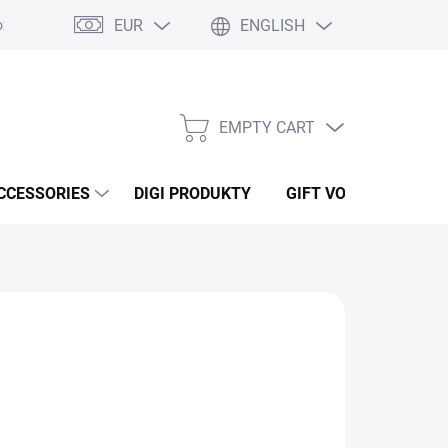
EUR
ENGLISH
ží
Podmínky ochrany osobních údajů
Osobní odběr
Oblíben
EMPTY CART
SHOPPING
CART
CCESSORIES
DIGI PRODUKTY
GIFT VOUCHERS