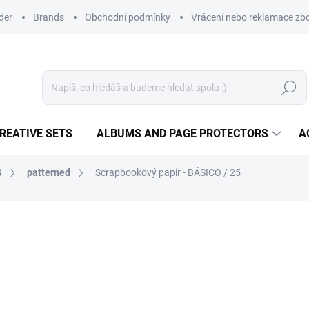
der
Brands
Obchodní podmínky
Vrácení nebo reklamace zbo
Search
REATIVE SETS
ALBUMS AND PAGE PROTECTORS
A
S
patterned
Scrapbookový papír - BÁSICO / 25
1,20 €
0,99 € excl. VAT
Measure
NA DOTAZ
price: