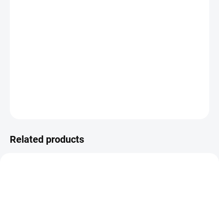
DELIVERY TO:
11/08/2026
−
+
ADD TO CART
ALBUM NA SCRAPBOOK
v
elikosti 4"x4".
DETAILED INFORMATION
ASK
WATCH
Related products