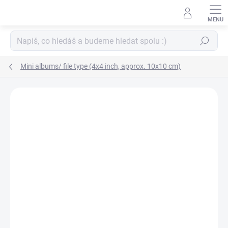
Skip
to
content
Search
Mini albums/ file type (4x4 inch, approx. 10x10 cm)
BRAND:
WE R MEMORY KEEPERS
NEW