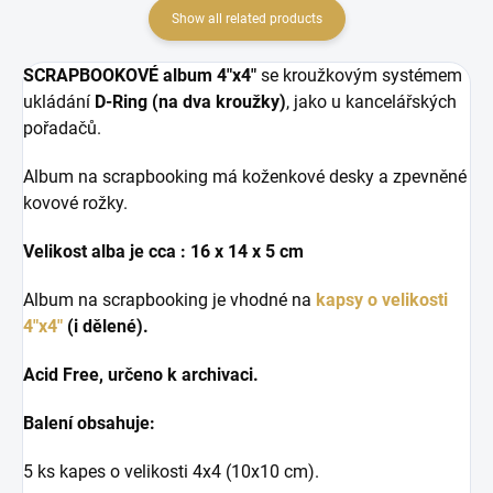
Show all related products
SCRAPBOOKOVÉ album 4"x4"
se kroužkovým systémem
ukládání
D-Ring (na dva kroužky)
, jako u kancelářských
pořadačů.
Album na scrapbooking má koženkové desky a zpevněné
kovové rožky.
Velikost alba je cca : 16 x 14 x 5 cm
Album na scrapbooking je vhodné na
kapsy o velikosti
4"x4"
(i dělené).
Acid Free, určeno k archivaci.
Balení obsahuje:
5 ks kapes o velikosti 4x4 (10x10 cm).