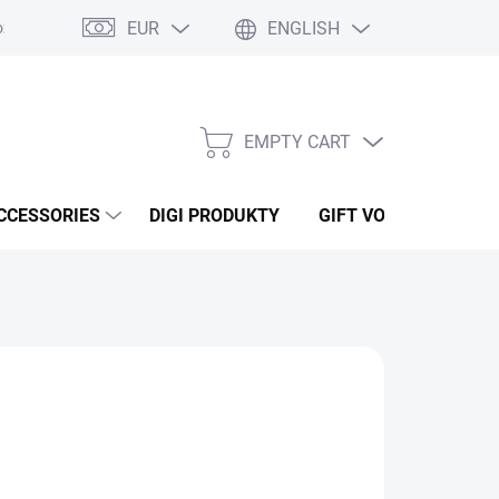
EUR
ENGLISH
ží
Podmínky ochrany osobních údajů
Osobní odběr
Oblíben
EMPTY CART
SHOPPING
CART
CCESSORIES
DIGI PRODUKTY
GIFT VOUCHERS