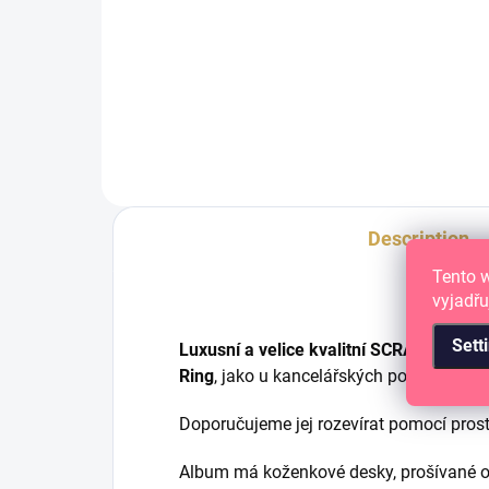
ADD TO CART
D-Ring vazba, 10 ks
D-Ri
Description
Tento 
vyjadřu
Sett
Luxusní a velice kvalitní SCRAPBOOK
Ring
, jako u kancelářských pořadačů.
Doporučujeme jej rozevírat pomocí pros
Album má koženkové desky, prošívané ok