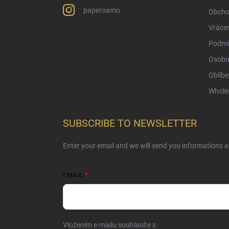
paperoamo
Obcho
Vrácen
Podmí
Osobn
Oblíbe
Whole
SUBSCRIBE TO NEWSLETTER
Enter your email and we will send you informations 
EMAIL
Vložením e-mailu souhlasíte s
podmínkami ochrany o