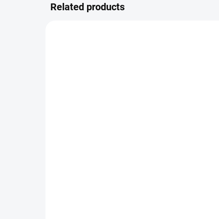
Related products
IN STOCK
(2 PCS)
WE R MEMORY KEEPERS
BE
- Ring Page Protectors -
náh
12"X12"
DE
9,05 €
8,
7,48 € excl. VAT
7,14