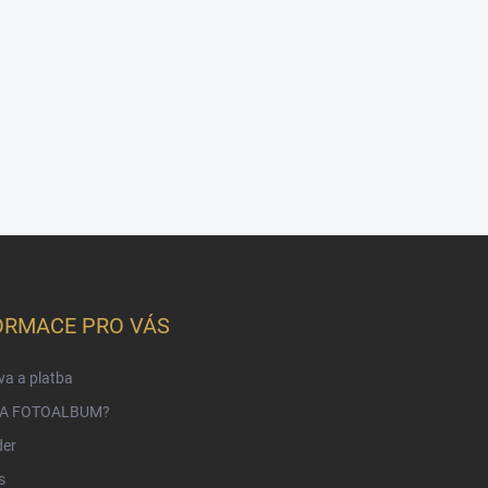
ORMACE PRO VÁS
a a platba
NA FOTOALBUM?
der
s