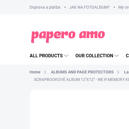
Skip
Doprava a platba
JAK NA FOTOALBUM?
My or
to
content
ALL PRODUCTS
OUR COLLECTION
C
Home
ALBUMS AND PAGE PROTECTORS
La
SCRAPBOOKOVÉ ALBUM 12"X12" - WE R MEMORY K
BRAND:
WE R MEMORY KEEPERS