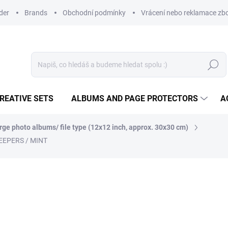
der
Brands
Obchodní podmínky
Vrácení nebo reklamace zbo
Search
REATIVE SETS
ALBUMS AND PAGE PROTECTORS
A
rge photo albums/ file type (12x12 inch, approx. 30x30 cm)
EEPERS / MINT
47,50 €
39,26 € excl. VAT
Measure
NA DOTAZ