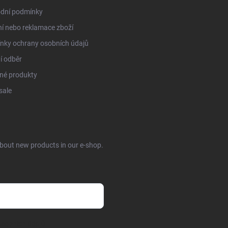
dní podmínky
í nebo reklamace zboží
nky ochrany osobních údajů
í odběr
né produkty
sale
about new products in our e-shop.
sobních údajů