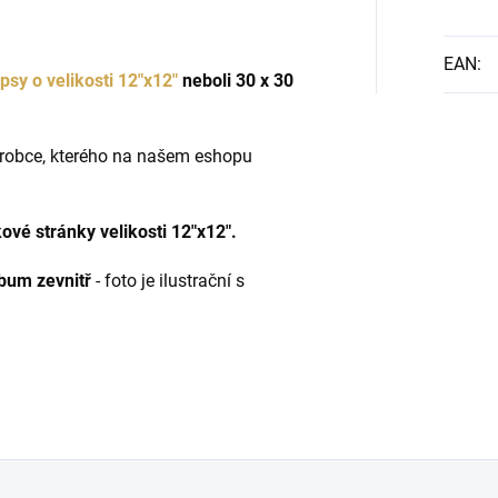
EAN
:
psy o velikosti 12"x12"
neboli 30 x 30
ýrobce, kterého na našem eshopu
ové stránky velikosti 12"x12".
lbum zevnitř
- foto je ilustrační s