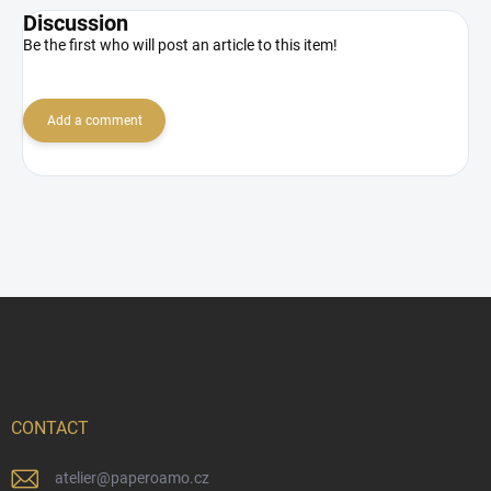
Discussion
Be the first who will post an article to this item!
Add a comment
F
o
o
t
e
r
CONTACT
atelier
@
paperoamo.cz