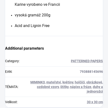
Karine
vyrobeno ve Francii
vysoká gramáž 200g
Acid and Lignin Free
Additional parameters
Category
:
PATTERNED PAPERS
EAN
:
793888145696
MIMINKO
,
mateřství
,
květiny
,
holčičí
,
obrázkové
,
TÉMATA
:
ozdobné vzory
,
štítky
,
nápisy a fráze
,
duhy a
jednorožci
Velikost
:
30 x 30 cm