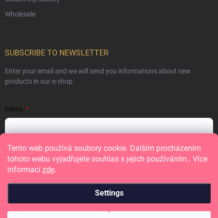
Wholesale
SUBSCRIBE TO NEWSLETTER
Enter your email and we will send you informations about new
products in our e-shop.
EMAIL
Tento web používá soubory cookie. Dalším procházením
Vložením e-mailu souhlasíte s
podmínkami ochrany osobních údajů
tohoto webu vyjadřujete souhlas s jejich používáním.. Více
informací
zde
.
Subscribe
Settings