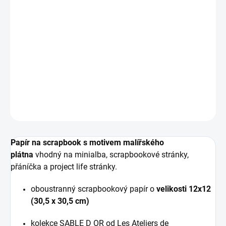
−
+
ADD TO CART
Oboustranný vzorovaný papír na scrapbook o velikosti
12" x 12" (30.5 x 30.5 cm).
DETAILED INFORMATION
ASK
WATCH
Papír na scrapbook s motivem malířského
plátna
vhodný na minialba, scrapbookové stránky,
přáníčka a project life stránky.
oboustranný scrapbookový papír o
velikosti 12x12
(30,5 x 30,5 cm)
kolekce SABLE D OR od Les Ateliers de