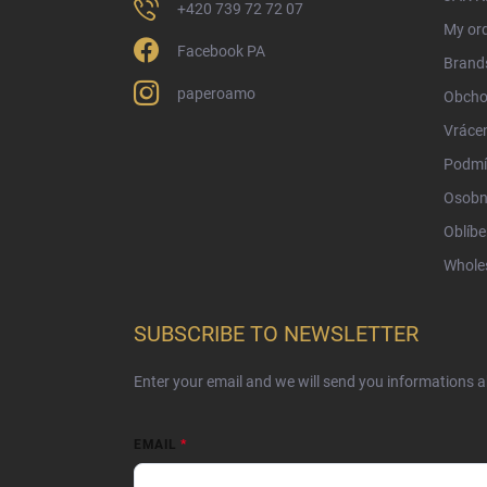
+420 739 72 72 07
My or
Facebook PA
Brand
paperoamo
Obcho
Vrácen
Podmí
Osobn
Oblíbe
Whole
SUBSCRIBE TO NEWSLETTER
Enter your email and we will send you informations 
EMAIL