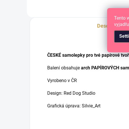
Tento 
vyjadřu
Description
Sett
ČESKÉ samolepky pro tvé papírové tvoř
Balení obsahuje
arch PAPÍROVÝCH samo
Vyrobeno v ČR
Design: Red Dog Studio
Grafická úprava: Silvie_Art