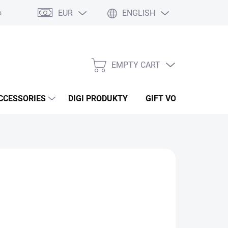
EUR
ENGLISH
ží
Podmínky ochrany osobních údajů
Osobní odběr
Oblíben
EMPTY CART
SHOPPING
CART
CCESSORIES
DIGI PRODUKTY
GIFT VOUCHERS