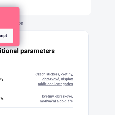
Discussion
cept
itional parameters
Czech stickers
,
květiny
,
ry
:
obrázkové
,
Display
additional categories
květiny
,
obrázkové
,
TA
:
motivační a do diáře