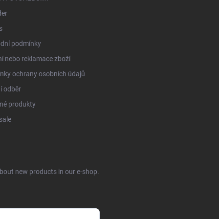
der
s
dní podmínky
í nebo reklamace zboží
nky ochrany osobních údajů
í odběr
né produkty
sale
about new products in our e-shop.