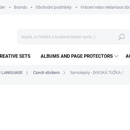
der
Brands
Obchodní podmínky
Vrácení nebo reklamace zbo
Search
REATIVE SETS
ALBUMS AND PAGE PROTECTORS
A
H LANGUAGE
Czech stickers
Samolepky - DIVOKÁ TUŽKA /
2,35 €
1,94 € excl. VAT
Measure
IN STOCK
(>10 PCS)
price: