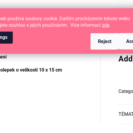
web používá soubory cookie. Dalším procházením tohoto webu
jete souhlas s jejich používáním.. Více informací
zde
.
ings
Reject
Ac
ení
Add
lepek o velikosti
10 x 15 cm
Catego
TÉMA