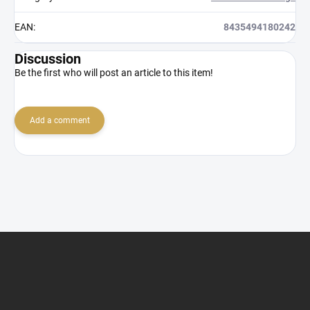
EAN
:
8435494180242
Discussion
Be the first who will post an article to this item!
Add a comment
F
o
o
t
e