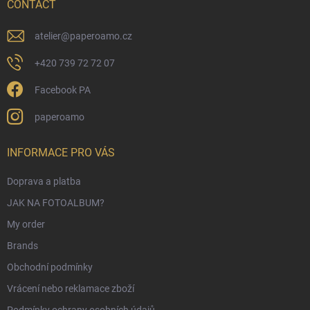
r
CONTACT
atelier
@
paperoamo.cz
+420 739 72 72 07
Facebook PA
paperoamo
INFORMACE PRO VÁS
Doprava a platba
JAK NA FOTOALBUM?
My order
Brands
Obchodní podmínky
Vrácení nebo reklamace zboží
Podmínky ochrany osobních údajů