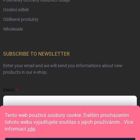
Osobní odběr
Oblíbené produkty
Wholesale
SUBSCRIBE TO NEWSLETTER
Enter your email and we will send you informations about new
products in our e-shop.
EMAIL
Tento web používá soubory cookie. Dalším procházením
Vložením e-mailu souhlasíte s
podmínkami ochrany osobních údajů
tohoto webu vyjadřujete souhlas s jejich používáním.. Více
informací
zde
.
Subscribe