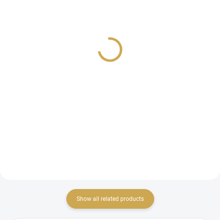
IN STOCK
IN STOCK
(1 PCS)
(3 PCS)
Sada vyšívacích bavlnek
Sada vyšívacích bavlnek
- STITCH IT / Amarillo
- STITCH IT / Azul Cielo
5,33 €
5,33 €
4,40 € excl. VAT
4,40 € excl. VAT
ADD TO CART
ADD TO CART
Sada vyšívacích bavlnek.
Sada vyšívacích bavlnek.
Show all related products