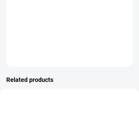
−
+
ADD TO CART
Sada vyšívacích bavlnek.
DETAILED INFORMATION
ASK
WATCH
Related products