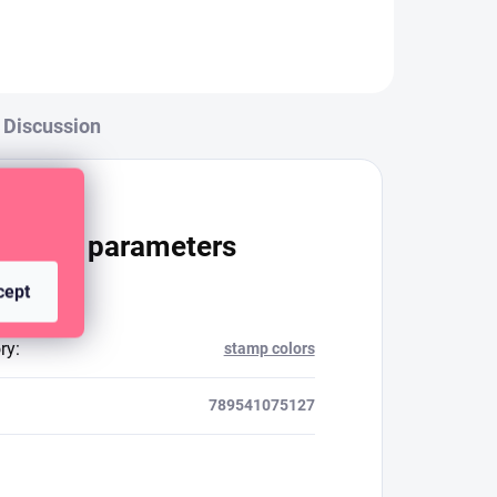
Discussion
itional parameters
cept
ry
:
stamp colors
789541075127