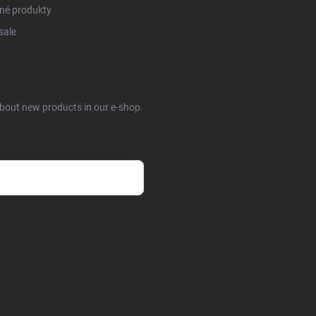
né produkty
sale
about new products in our e-shop.
sobních údajů