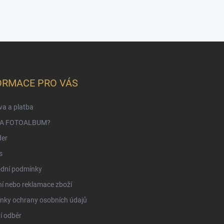
ORMACE PRO VÁS
a a platba
NA FOTOALBUM?
der
s
dní podmínky
í nebo reklamace zboží
nky ochrany osobních údajů
í odběr