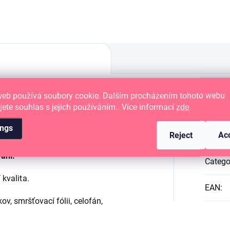
web používá soubory cookie. Dalším procházením tohoto webu
jete souhlas s jejich používáním.. Více informací
zde
.
val Ink Pad.
Add
ings
lná barva.
Reject
Ac
vání.
Catego
 kvalita.
EAN
:
kov, smršťovací fólii, celofán,