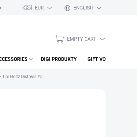
EUR
ENGLISH
ží
Podmínky ochrany osobních údajů
Osobní odběr
Oblíben
EMPTY CART
SHOPPING
CART
CCESSORIES
DIGI PRODUKTY
GIFT VOUCHERS
 Tim Holtz Distress #5