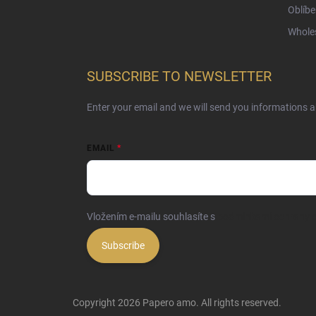
Oblíbe
Whole
SUBSCRIBE TO NEWSLETTER
Enter your email and we will send you informations 
EMAIL
Vložením e-mailu souhlasíte s
podmínkami ochrany o
Subscribe
Copyright 2026
Papero amo
. All rights reserved.