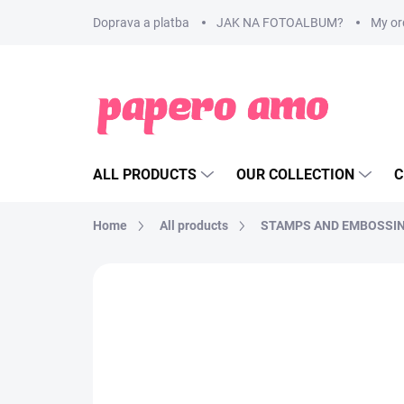
Skip
Doprava a platba
JAK NA FOTOALBUM?
My or
to
content
ALL PRODUCTS
OUR COLLECTION
C
Home
All products
STAMPS AND EMBOSSI
BRAND:
RANGER