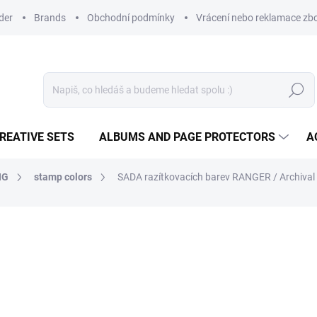
der
Brands
Obchodní podmínky
Vrácení nebo reklamace zbo
Search
REATIVE SETS
ALBUMS AND PAGE PROTECTORS
A
NG
stamp colors
SADA razítkovacích barev RANGER / Archival -
16,07 €
13,28 € excl. VAT
Measure
IN STOCK
(2 PCS)
price: