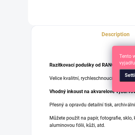
Description
Tento 
vyjadřu
Razítkovací podušky od RANGER - Archi
Sett
Velice kvalitní, rychleschnoucí, voděodo
Vhodný inkoust na akvarelové vybarvo
Přesný a opravdu detailní tisk, a
rchivální
Můžete použít na papír, fotografie, sklo, 
aluminovou fólii, kůži, atd.