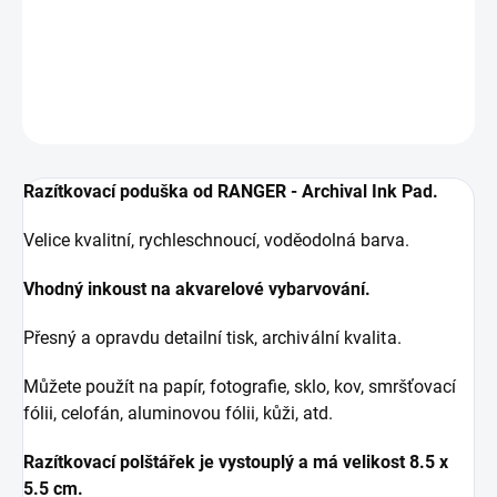
voděodolným inkoustem.
DETAILED INFORMATION
ASK
WATCH
Razítkovací poduška od RANGER - Archival Ink Pad.
Velice kvalitní, rychleschnoucí, voděodolná barva.
Vhodný inkoust na akvarelové vybarvování.
Přesný a opravdu detailní tisk, a
rchivální kvalita.
Můžete použít na papír, fotografie, sklo, kov, smršťovací
fólii, celofán, aluminovou fólii, kůži, atd.
Razítkovací polštářek je vystouplý a má velikost 8.5 x
5.5 cm.