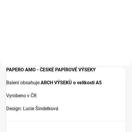
1,19 € excl. VAT
1,19 € excl. VAT
ADD TO CART
ADD TO CART
Papírové samolepky.
Papírové samolepky.
PAPERO AMO - ČESKÉ PAPÍROVÉ VÝSEKY
Balení obsahuje
ARCH VÝSEKŮ o velikosti A5
Vyrobeno v ČR
Design: Lucie Šindelková