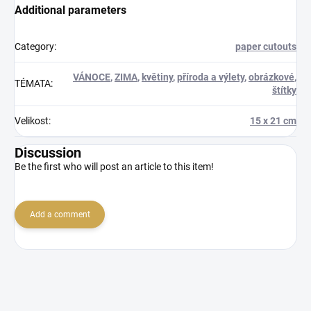
Additional parameters
Category
:
paper cutouts
VÁNOCE
,
ZIMA
,
květiny
,
příroda a výlety
,
obrázkové
,
TÉMATA
:
štítky
Velikost
:
15 x 21 cm
Discussion
Be the first who will post an article to this item!
Add a comment