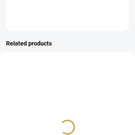
DETAILED INFORMATION
ASK
WATCH
Related products
IN STOCK
IN STOCK
(>10 PCS)
(>10 PCS)
Samolepky - VÁNOČNÍ
Samolepky - VÁNOČNÍ
PŘÁNÍ
PÁSKY
1,44 €
1,44 €