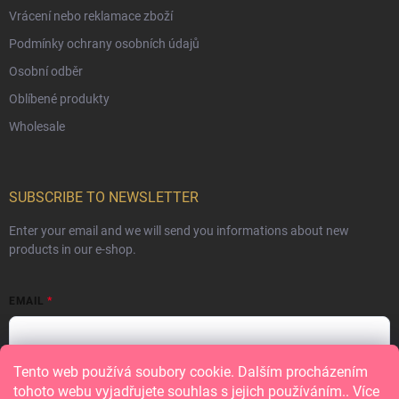
Vrácení nebo reklamace zboží
Podmínky ochrany osobních údajů
Osobní odběr
Oblíbené produkty
Wholesale
SUBSCRIBE TO NEWSLETTER
Enter your email and we will send you informations about new
products in our e-shop.
EMAIL
Tento web používá soubory cookie. Dalším procházením
Vložením e-mailu souhlasíte s
podmínkami ochrany osobních údajů
tohoto webu vyjadřujete souhlas s jejich používáním.. Více