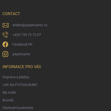
t
e
r
CONTACT
atelier
@
paperoamo.cz
+420 739 72 72 07
Facebook PA
paperoamo
INFORMACE PRO VÁS
Doprava a platba
JAK NA FOTOALBUM?
My order
Brands
Obchodní podmínky