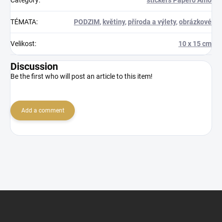
Category
:
stickers Papero Amo
TÉMATA
:
PODZIM
,
květiny
,
příroda a výlety
,
obrázkové
Velikost
:
10 x 15 cm
Discussion
Be the first who will post an article to this item!
Add a comment
F
o
o