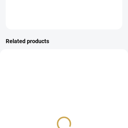
DETAILED INFORMATION
ASK
WATCH
Related products
CRAFTING KIT
IN STOCK
IN STOCK
(10 PCS)
(>10 PCS)
CREATIVE SET - SPRING
Samolepky - JARO JE
IS HERE
TADY / Dnešek byl boží
18,55 €
1,44 €