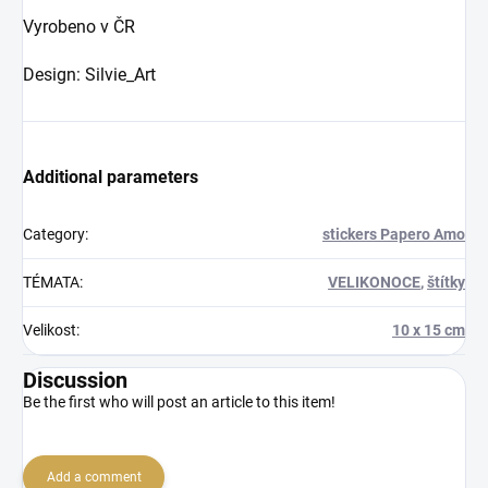
Vyrobeno v ČR
Design: Silvie_Art
Additional parameters
Category
:
stickers Papero Amo
TÉMATA
:
VELIKONOCE
,
štítky
Velikost
:
10 x 15 cm
Discussion
Be the first who will post an article to this item!
Add a comment