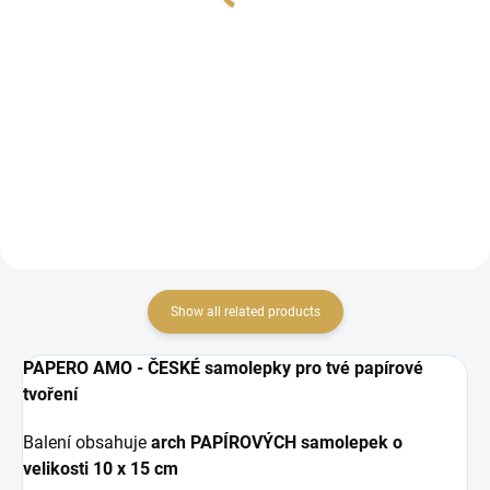
15,33 € excl. VAT
1,19 € excl. VAT
ADD TO CART
ADD TO CART
Kit for creating flashcard pages.
Papírové samolepky.
Show all related products
PAPERO AMO - ČESKÉ samolepky pro tvé papírové
tvoření
Balení obsahuje
arch PAPÍROVÝCH samolepek o
velikosti
10 x 15 cm