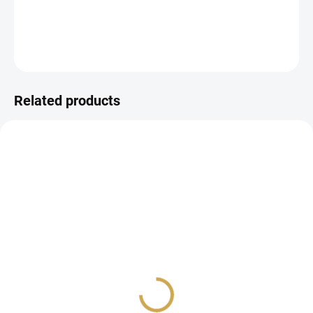
DETAILED INFORMATION
ASK
WATCH
Related products
IN STOCK
IN STOCK
(>10 PCS)
(>10 PCS)
Samolepky - VÍKEND /
Papírové výseky -
Citáty
VÍKEND / Srdce
1,44 €
3,26 €