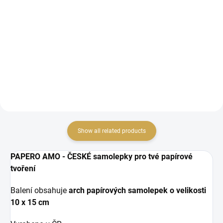
1,19 € excl. VAT
2,69 € excl. VAT
ADD TO CART
ADD TO CART
papírové samolepky
papírové výseky
Show all related products
PAPERO AMO - ČESKÉ samolepky pro tvé papírové
tvoření
Balení obsahuje
arch papírových samolepek o velikosti
10 x 15 cm