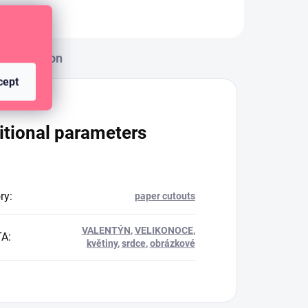
Discussion
cept
itional parameters
ry
:
paper cutouts
VALENTÝN
,
VELIKONOCE
,
TA
:
květiny
,
srdce
,
obrázkové