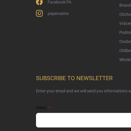
Facebook PA
Brand
paperoamo
Obcho
Vrácen
Podmí
Osobn
Oblíbe
Whole
SUBSCRIBE TO NEWSLETTER
Enter your email and we will send you informations 
EMAIL