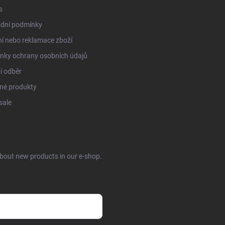
s
dní podmínky
í nebo reklamace zboží
nky ochrany osobních údajů
í odběr
né produkty
sale
about new products in our e-shop.