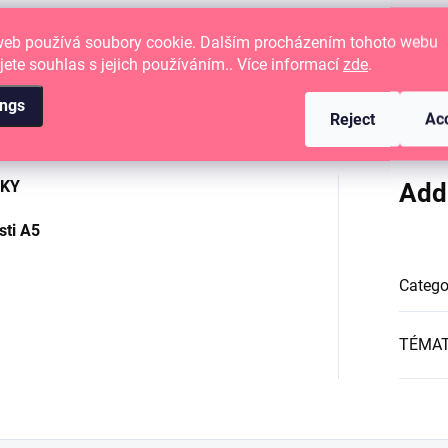
web používá soubory cookie. Dalším procházením tohoto webu
jete souhlas s jejich používáním.. Více informací
zde
.
ings
Reject
Ac
EKY
Add
sti A5
Catego
TÉMA