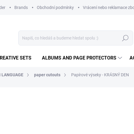
der
Brands
Obchodní podmínky
Vrácení nebo reklamace zbo
Search
REATIVE SETS
ALBUMS AND PAGE PROTECTORS
A
H LANGUAGE
paper cutouts
Papírové výseky - KRÁSNÝ DEN
3,26 €
2,69 € excl. VAT
Measure
IN STOCK
(>10 PCS)
price: