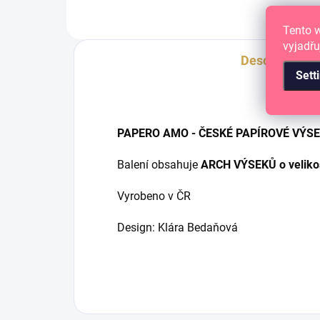
Tento 
vyjadřu
Description
Sett
PAPERO AMO - ČESKÉ PAPÍROVÉ VÝS
Balení obsahuje
ARCH VÝSEKŮ o veliko
Vyrobeno v ČR
Design: Klára Bedaňová