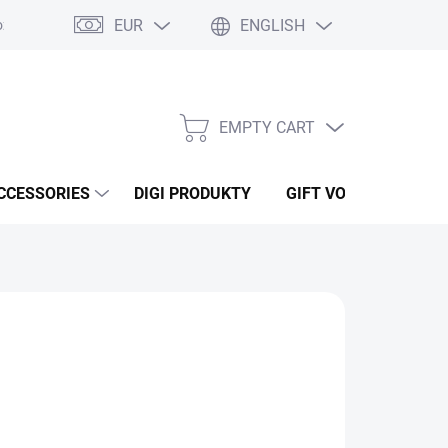
EUR
ENGLISH
ží
Podmínky ochrany osobních údajů
Osobní odběr
Oblíben
EMPTY CART
SHOPPING
CART
CCESSORIES
DIGI PRODUKTY
GIFT VOUCHERS