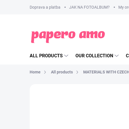
Skip
Doprava a platba
JAK NA FOTOALBUM?
My or
to
content
ALL PRODUCTS
OUR COLLECTION
C
Home
All products
MATERIALS WITH CZEC
BRAND:
PAPERO AMO ♥