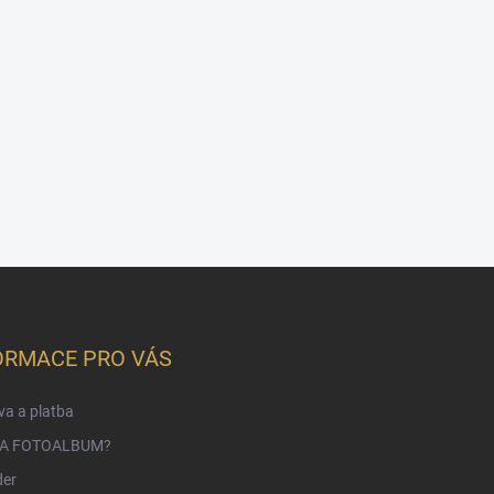
ORMACE PRO VÁS
a a platba
NA FOTOALBUM?
der