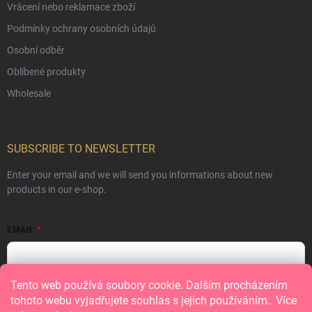
Vrácení nebo reklamace zboží
Podmínky ochrany osobních údajů
Osobní odběr
Oblíbené produkty
Wholesale
SUBSCRIBE TO NEWSLETTER
Enter your email and we will send you informations about new
products in our e-shop.
EMAIL
Tento web používá soubory cookie. Dalším procházením
Vložením e-mailu souhlasíte s
podmínkami ochrany osobních údajů
tohoto webu vyjadřujete souhlas s jejich používáním.. Více