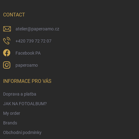
t
e
r
CONTACT
atelier
@
paperoamo.cz
+420 739 72 72 07
Facebook PA
paperoamo
INFORMACE PRO VÁS
Doprava a platba
JAK NA FOTOALBUM?
My order
Brands
Obchodní podmínky