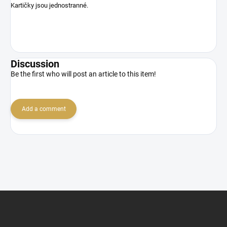
Kartičky jsou jednostranné.
Discussion
Be the first who will post an article to this item!
Add a comment
F
o
o