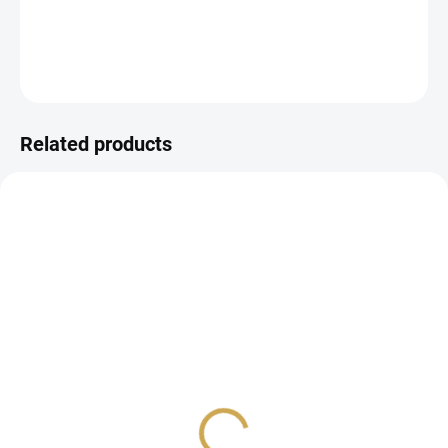
DETAILED INFORMATION
ASK
WATCH
Related products
IN STOCK
IN STOCK
(>10 PCS)
(>10 PCS)
PAPERO AMO - kartičky
PAPERO AMO - kartičky
malé - MINI ČTVEREČKY
malé - POLÍNKA #06
/ KOLEČKO #05
1,61 €