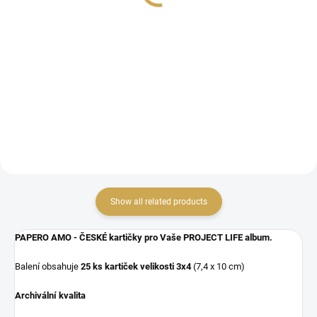
1,61 €
1,33 € excl. VAT
1,33 € excl. VAT
ADD TO CART
ADD TO CART
české kartičky do kapes
české kartičky do kapes
Show all related products
PAPERO AMO - ČESKÉ kartičky pro Vaše PROJECT LIFE album.
Balení obsahuje
25 ks kartiček
velikosti 3x4
(7,4 x 10 cm)
Archivální kvalita