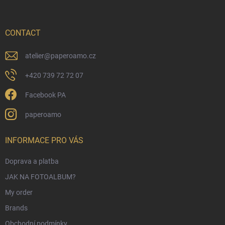
r
t
o
e
l
s
r
CONTACT
atelier
@
paperoamo.cz
+420 739 72 72 07
Facebook PA
paperoamo
INFORMACE PRO VÁS
Doprava a platba
JAK NA FOTOALBUM?
My order
Brands
Obchodní podmínky