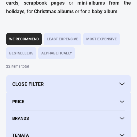
cards, scrapbook pages
or
mini-albums from the
holidays
, for
Christmas albums
or for a
baby album
.
P
r
WE RECOMMEND
LEAST EXPENSIVE
MOST EXPENSIVE
o
d
BESTSELLERS
ALPHABETICALLY
u
c
22
items total
t
s
CLOSE FILTER
o
r
t
PRICE
i
n
g
BRANDS
TÉMATA