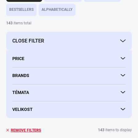
o
d
BESTSELLERS
ALPHABETICALLY
u
c
143
items total
t
s
CLOSE FILTER
o
r
t
PRICE
i
n
g
BRANDS
TÉMATA
VELIKOST
143
items to display
REMOVE FILTERS