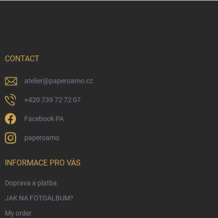
o
i
F
n
o
o
t
n
o
r
t
o
e
l
s
r
CONTACT
atelier
@
paperoamo.cz
+420 739 72 72 07
Facebook PA
paperoamo
INFORMACE PRO VÁS
Doprava a platba
JAK NA FOTOALBUM?
My order