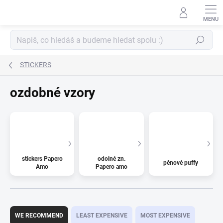
Skip
to
content
Search
STICKERS
ozdobné vzory
stickers Papero
odolné zn.
pěnové puffy
Amo
Papero amo
P
r
WE RECOMMEND
LEAST EXPENSIVE
MOST EXPENSIVE