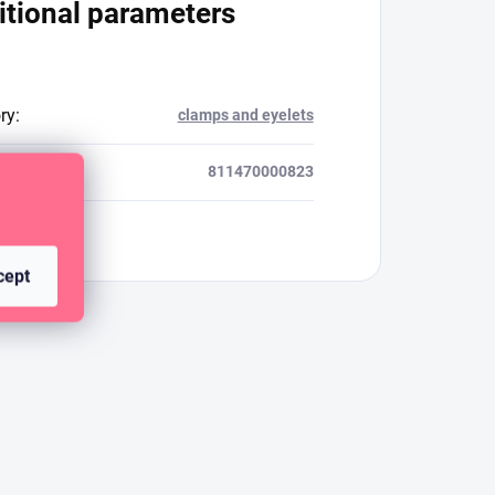
itional parameters
ry
:
clamps and eyelets
811470000823
cept