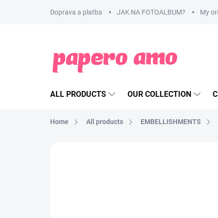
Skip
Doprava a platba
JAK NA FOTOALBUM?
My or
to
content
ALL PRODUCTS
OUR COLLECTION
C
Home
All products
EMBELLISHMENTS
BRAND:
DOODLEBUG