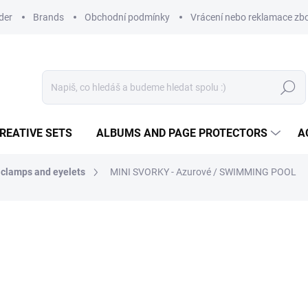
der
Brands
Obchodní podmínky
Vrácení nebo reklamace zbo
Search
REATIVE SETS
ALBUMS AND PAGE PROTECTORS
A
clamps and eyelets
MINI SVORKY - Azurové / SWIMMING POOL
3,26 €
2,69 € excl. VAT
Measure
IN STOCK
(4 PCS)
price: