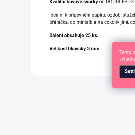
Kvalitní kovové svorky
od DOODLEBUG.
Ideální k připevnění papíru, ozdob, stuž
přáníčka, do minialb a na cokoliv jiné, c
Balení obsahuje 25 ks.
Velikost hlavičky 3 mm.
Tento 
vyjadřu
Sett