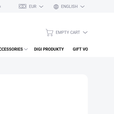
EUR
ENGLISH
ží
Podmínky ochrany osobních údajů
Osobní odběr
Oblíben
EMPTY CART
SHOPPING
CART
CCESSORIES
DIGI PRODUKTY
GIFT VOUCHERS