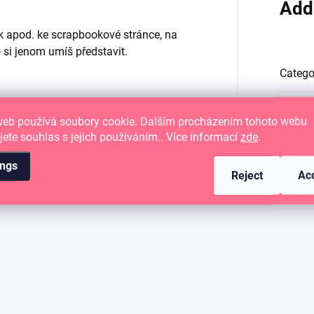
Add
ek apod. ke scrapbookové stránce, na
o si jenom umíš představit.
Catego
EAN
:
web používá soubory cookie. Dalším procházením tohoto webu
jete souhlas s jejich používáním.. Více informací
zde
.
ings
Reject
Ac