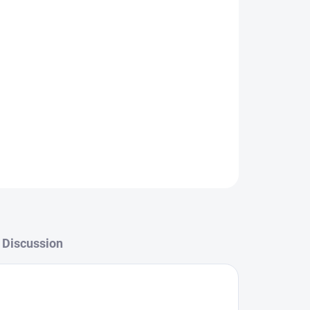
ADD TO CART
ky na papír.
Discussion