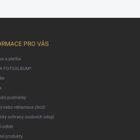
ORMACE PRO VÁS
a a platba
NA FOTOALBUM?
der
s
dní podmínky
í nebo reklamace zboží
nky ochrany osobních údajů
í odběr
né produkty