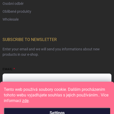
Osobní odběr
Oblíbené produkty
Wholesale
SUBSCRIBE TO NEWSLETTER
Enter your email and we will send you informations about new
products in our e-shop.
EMAIL
Tento web používá soubory cookie. Dalším procházením
Vložením e-mailu souhlasíte s
podmínkami ochrany osobních údajů
tohoto webu vyjadřujete souhlas s jejich používáním.. Více
informací
zde
.
Subscribe
Settings