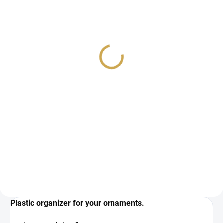
IN STOCK
IN STOCK
(1 PCS)
(3 PCS)
FOLDING PAPER
ORGANIZER FOR
ORGANIZER
STAMPS and STAMPING
SUPPLIES - THICK
10,26 €
5,32 €
8,48 € excl. VAT
4,40 € excl. VAT
ADD TO CART
ADD TO CART
Plastic organizer for papers.
Plastic organizer for stamps and
stamping supplies from
STAMPENDOUS.
Plastic organizer for your ornaments.