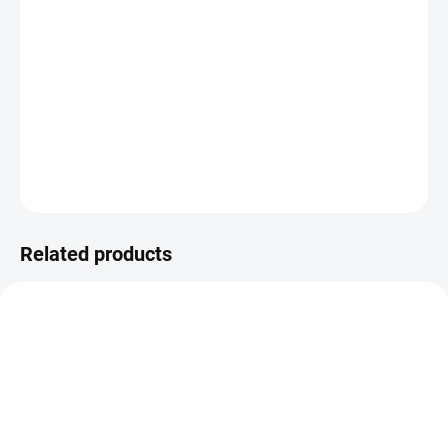
−
+
ADD TO CART
Plastic organizer for small ornaments.
DETAILED INFORMATION
ASK
WATCH
Related products