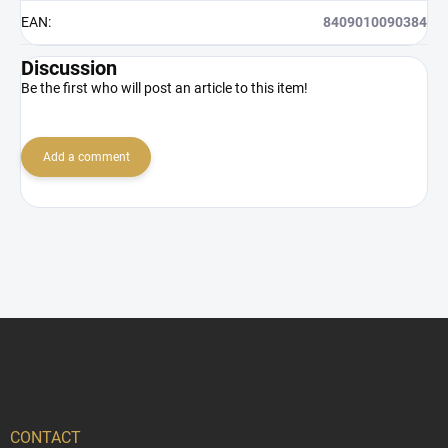
EAN
:
8409010090384
Discussion
Be the first who will post an article to this item!
Add a comment
F
o
o
t
e
r
CONTACT