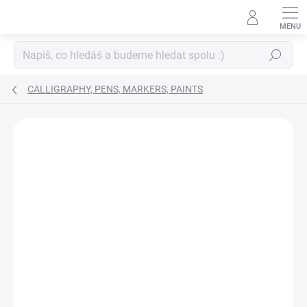
Skip
to
content
Search
CALLIGRAPHY, PENS, MARKERS, PAINTS
BRAND:
MARVY UCHIDA