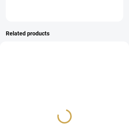
DETAILED INFORMATION
ASK
WATCH
Related products
IN STOCK
NA DOTAZ
(5 PCS)
Fix LE PEN .03mm /
Fix LE PEN .03mm / RED
PASTEL YELLOW
2,43 €
2,43 €
2,01 € excl. VAT
2,01 € excl. VAT
ADD TO CART