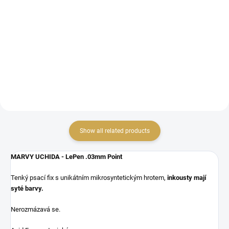
Detail
tenký fix
tenký fix
Show all related products
MARVY UCHIDA - LePen .03mm Point
Tenký psací fix s unikátním mikrosyntetickým hrotem,
i
nkousty mají
syté barvy.
Nerozmázavá se.