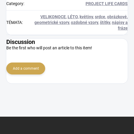
Category
:
PROJECT LIFE CARDS
VELIKONOCE
,
LÉTO
,
květiny
,
srdce
,
obrázkové
,
TÉMATA
:
geometrické vzory
,
ozdobné vzory
,
štítky
,
nápisy a
fráze
Discussion
Be the first who will post an article to this item!
Add a comment
F
o
o