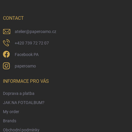
t
e
r
CONTACT
atelier
@
paperoamo.cz
+420 739 72 72 07
Facebook PA
paperoamo
INFORMACE PRO VÁS
Doprava a platba
JAK NA FOTOALBUM?
My order
Brands
Obchodní podmínky