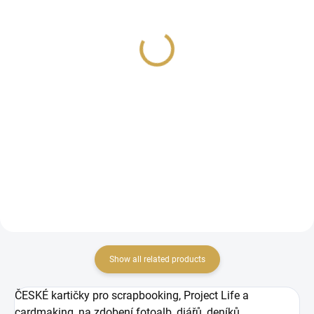
Papírové výseky - JSME
Papírové výseky - JSME
SPOLU / Ahoj
SPOLU / Bílé srdce
3,26 €
3,26 €
2,69 € excl. VAT
2,69 € excl. VAT
ADD TO CART
ADD TO CART
Papírové výseky.
Papírové výseky.
Show all related products
ČESKÉ kartičky pro scrapbooking, Project Life a
cardmaking, na zdobení fotoalb, diářů, deníků,