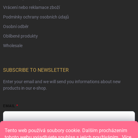
Vrácení nebo reklamace zboží
Podmínky ochrany osobních údajů
Osobní odběr
Oblíbené produkty
Wholesale
SUBSCRIBE TO NEWSLETTER
Enter your email and we will send you informations about new
products in our e-shop.
EMAIL
Tento web používá soubory cookie. Dalším procházením
Vložením e-mailu souhlasíte s
podmínkami ochrany osobních údajů
tohoto webu vyjadřujete souhlas s jejich používáním.. Více