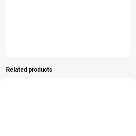
−
+
ADD TO CART
Kartičky pro Project Life a scrapbook.
DETAILED INFORMATION
ASK
WATCH
Related products
IN STOCK
IN STOCK
(>10 PCS)
(>10 PCS)