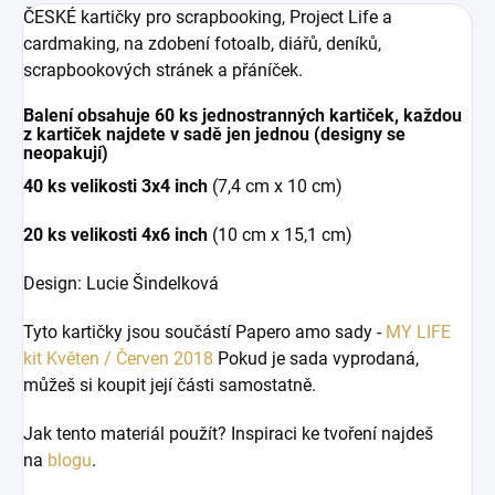
ČESKÉ kartičky pro scrapbooking, Project Life a
cardmaking, na zdobení fotoalb, diářů, deníků,
scrapbookových stránek a přáníček.
Balení obsahuje
60 ks jednostranných kartiček, každou
z kartiček najdete v sadě jen jednou
(designy se
neopakují)
40 ks velikosti 3x4 inch
(7,4 cm x 10 cm)
20 ks velikosti 4x6 inch
(10 cm x 15,1 cm)
Design: Lucie Šindelková
Tyto kartičky jsou součástí Papero amo sady -
MY LIFE
kit Květen / Červen 2018
Pokud je sada vyprodaná,
můžeš si koupit její části samostatně.
Jak tento materiál použít? Inspiraci ke tvoření najdeš
na
blogu
.