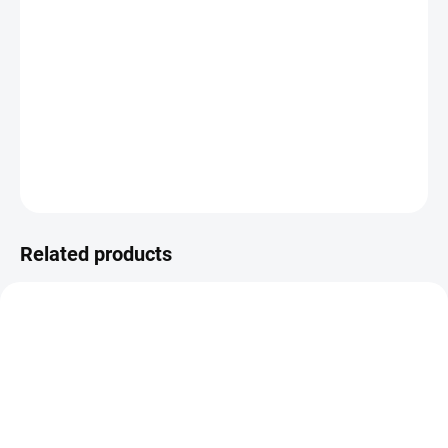
−
+
ADD TO CART
kartičky pro Project Life a scrapbook
DETAILED INFORMATION
ASK
WATCH
Related products