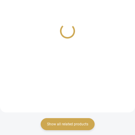
IN STOCK
IN STOCK
(>10 PCS)
(>10 PCS)
Papírové výseky -
Samolepící abeceda
DOBRODRUŽSTVÍ /
MALÁ -
Štítky
DOBRODRUŽSTVÍ
3,26 €
1,44 €
2,69 € excl. VAT
1,19 € excl. VAT
ADD TO CART
ADD TO CART
papírové výseky
samolepící abeceda
Show all related products