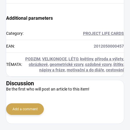
Additional parameters
Category
:
PROJECT LIFE CARDS
EAN
:
2012050000457
PODZIM
,
VELIKONOCE
,
LÉTO
,
květiny
,
příroda a výlety
,
TÉMATA
:
obrázkové
,
geometrické vzory
,
ozdobné vzory
,
štítky
,
nápisy a fráze
,
motivační a do diáře
,
cestování
Discussion
Be the first who will post an article to this item!
Add a comment