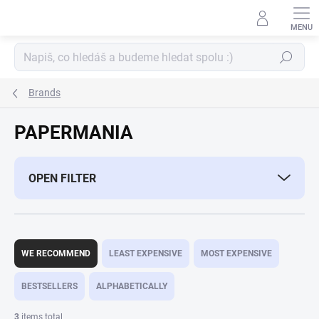
Skip
to
content
Search
Brands
PAPERMANIA
OPEN FILTER
P
r
WE RECOMMEND
LEAST EXPENSIVE
MOST EXPENSIVE
o
d
BESTSELLERS
ALPHABETICALLY
u
c
3
items total