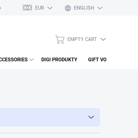
EUR
ENGLISH
ží
Podmínky ochrany osobních údajů
Osobní odběr
Oblíben
EMPTY CART
SHOPPING
CART
CCESSORIES
DIGI PRODUKTY
GIFT VOUCHERS