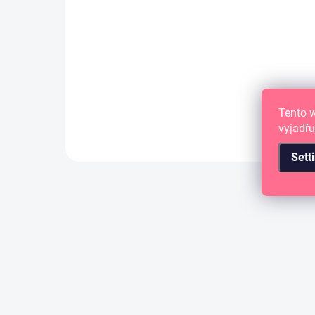
4,09 €
3,38 € excl. VAT
ADD TO CART
Tento 
vyjadřu
Sett