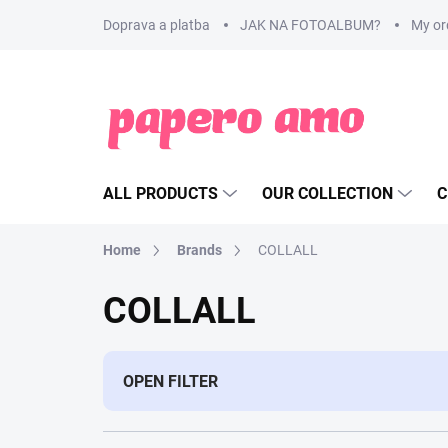
Skip
Doprava a platba
JAK NA FOTOALBUM?
My or
to
content
ALL PRODUCTS
OUR COLLECTION
C
Home
Brands
COLLALL
COLLALL
OPEN FILTER