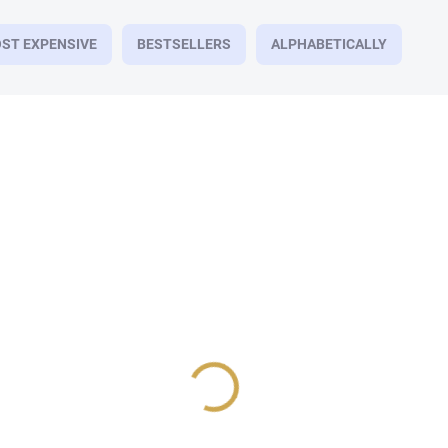
ST EXPENSIVE
BESTSELLERS
ALPHABETICALLY
IN STOCK
(3 PCS)
Lepidlo na vázání knih