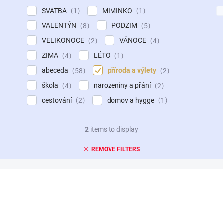
SVATBA
MIMINKO
1
1
VALENTÝN
PODZIM
8
5
VELIKONOCE
VÁNOCE
2
4
ZIMA
LÉTO
4
1
abeceda
příroda a výlety
58
2
škola
narozeniny a přání
4
2
cestování
domov a hygge
2
1
2
items to display
REMOVE FILTERS