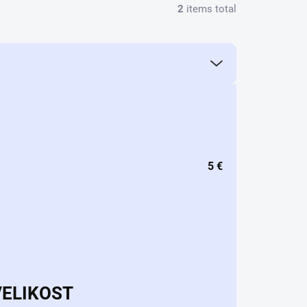
2
items total
5
€
VELIKOST