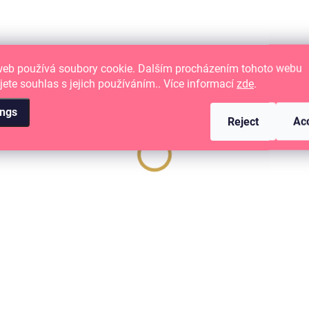
web používá soubory cookie. Dalším procházením tohoto webu
jete souhlas s jejich používáním.. Více informací
zde
.
ings
Reject
Ac
IN STOCK
(2 PCS)
Samolepící abeceda VELKÁ -
DOBRODRUŽSTVÍ / Černobílá
4,09 €
3,38 € excl. VAT
ADD TO CART
samolepící abeceda