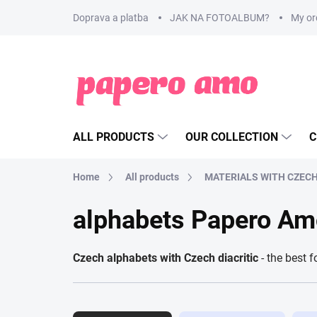
Skip
Doprava a platba
JAK NA FOTOALBUM?
My or
to
content
ALL PRODUCTS
OUR COLLECTION
C
Home
All products
MATERIALS WITH CZEC
alphabets Papero Am
Czech alphabets with Czech diacritic
- the best f
P