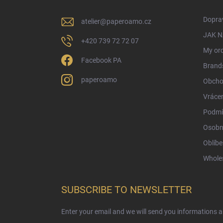
e
r
Doprav
atelier
@
paperoamo.cz
JAK 
+420 739 72 72 07
My or
Facebook PA
Brand
paperoamo
Obcho
Vrácen
Podmí
Osobn
Oblíbe
Whole
SUBSCRIBE TO NEWSLETTER
Enter your email and we will send you informations 