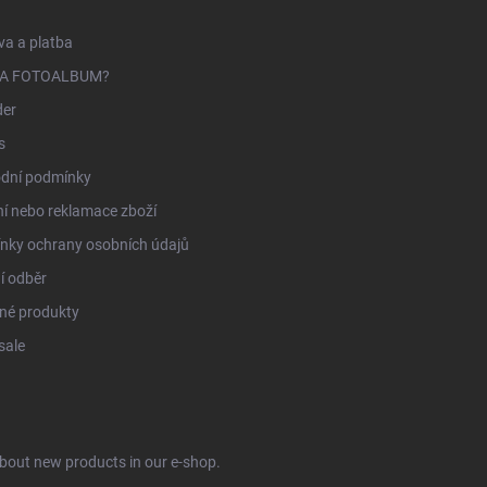
a a platba
NA FOTOALBUM?
der
s
dní podmínky
í nebo reklamace zboží
nky ochrany osobních údajů
í odběr
né produkty
sale
about new products in our e-shop.