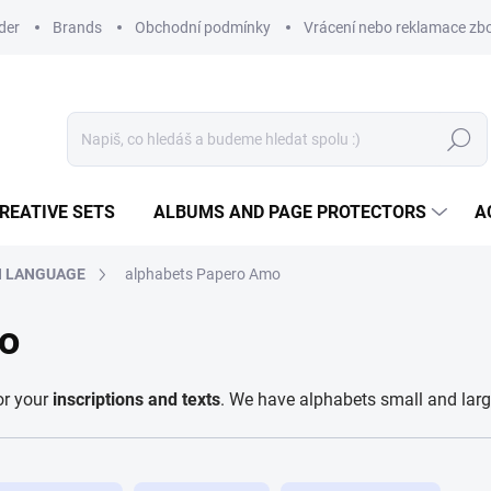
der
Brands
Obchodní podmínky
Vrácení nebo reklamace zbo
Search
REATIVE SETS
ALBUMS AND PAGE PROTECTORS
A
H LANGUAGE
alphabets Papero Amo
o
or your
inscriptions and texts
. We have alphabets small and large