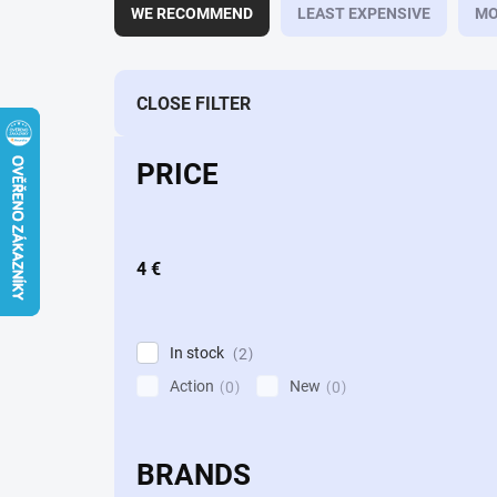
r
WE RECOMMEND
LEAST EXPENSIVE
MO
o
d
u
c
CLOSE FILTER
t
s
PRICE
o
r
t
i
4
€
n
g
In stock
2
Action
New
0
0
BRANDS