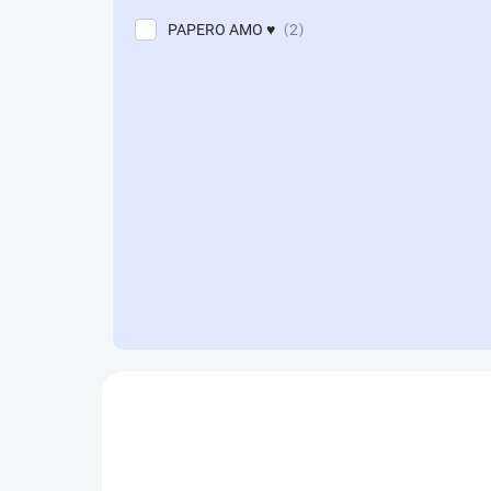
PAPERO AMO ♥
2
L
i
s
t
o