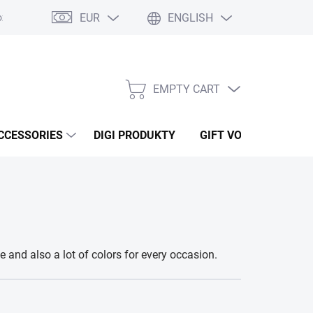
EUR
ENGLISH
ží
Podmínky ochrany osobních údajů
Osobní odběr
Oblíben
EMPTY CART
SHOPPING
CART
CCESSORIES
DIGI PRODUKTY
GIFT VOUCHERS
 and also a lot of colors for every occasion.