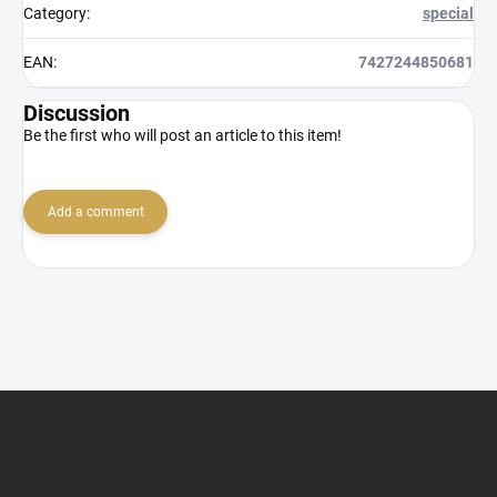
Category
:
special
EAN
:
7427244850681
Discussion
Be the first who will post an article to this item!
Add a comment
F
o
o
t