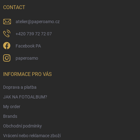
e
r
CONTACT
atelier
@
paperoamo.cz
+420 739 72 72 07
Facebook PA
paperoamo
INFORMACE PRO VÁS
Doprava a platba
JAK NA FOTOALBUM?
My order
Brands
Obchodní podmínky
Vrácení nebo reklamace zboží