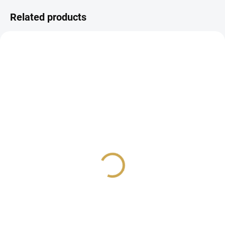
Related products
IN STOCK
NA DOTAZ
(7 PCS)
Plastové fólie - matné
Vellum 12"X12" -
1,07 €
PLÁNTATE
0,88 € excl. VAT
2,43 €
Detail
2,01 € excl. VAT
ADD TO CART
Vellumová čtvrtka se