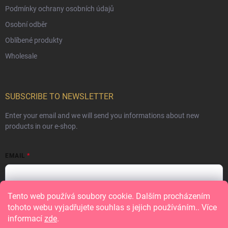
Podmínky ochrany osobních údajů
Osobní odběr
Oblíbené produkty
Wholesale
SUBSCRIBE TO NEWSLETTER
Enter your email and we will send you informations about new
products in our e-shop.
EMAIL
Tento web používá soubory cookie. Dalším procházením
Vložením e-mailu souhlasíte s
podmínkami ochrany osobních údajů
tohoto webu vyjadřujete souhlas s jejich používáním.. Více
informací
zde
.
Subscribe